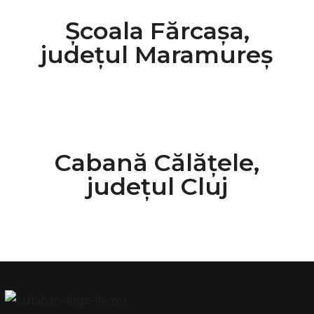
Școala Fărcașa,
județul Maramureș
Cabană Călățele,
județul Cluj